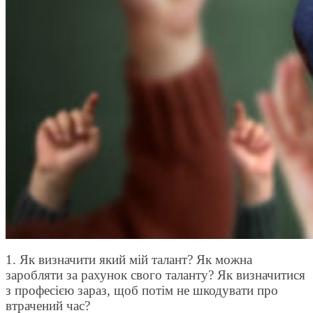
1. Як визначити який мій талант? Як можна
заробляти за рахунок свого таланту? Як визначитися
з професією зараз, щоб потім не шкодувати про
втрачений час?