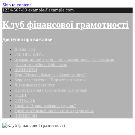
Skip to content
1234-567-89
example@example.com
Клуб фінансової грамотності
Доступно про важливе
Ділові ігри
ЗМІ ПРО КЛУБ
Інтерактивний тренінг по управлінню персональними
фінансами «Прості фінанси»
КОНТАКТИ
Курс “Основи фінансової грамотності”
Курс для підлітків “Лідерство: початок”
Літня школа розвитку
Налаштування персональної бухгалтерії
ПОДІЇ
ПРО КЛУБ
Тренінг “Гроші люблять рахунок”
Тренінг «Управління власними ресурсами»
ЧЛЕНСТВО