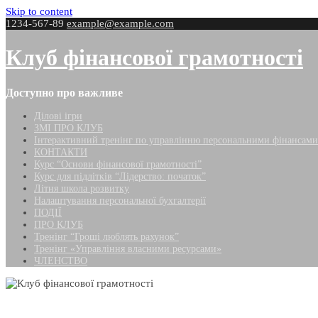
Skip to content
1234-567-89
example@example.com
Клуб фінансової грамотності
Доступно про важливе
Ділові ігри
ЗМІ ПРО КЛУБ
Інтерактивний тренінг по управлінню персональними фінансами
КОНТАКТИ
Курс “Основи фінансової грамотності”
Курс для підлітків “Лідерство: початок”
Літня школа розвитку
Налаштування персональної бухгалтерії
ПОДІЇ
ПРО КЛУБ
Тренінг “Гроші люблять рахунок”
Тренінг «Управління власними ресурсами»
ЧЛЕНСТВО